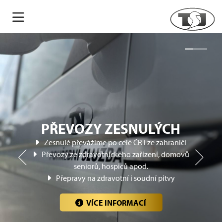
PŘEVOZY ZESNULÝCH
Zesnulé převážíme po celé ČR i ze zahraničí
Převozy ze zdravotnického zařízení, domovů
seniorů, hospiců apod.
Přepravy na zdravotní i soudní pitvy
Důstojné rozloučení s Vaším blízkým
Pohřeb v obřadní síni, v kostele nebo bez obřadu
VÍCE INFORMACÍ
VÍCE INFORMACÍ