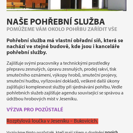
NAŠE POHŘEBNÍ SLUŽBA
POMŮŽEME VÁM OKOLO POHŘBU ZAŘÍDIT VŠE
Pohřební služba má vlastní obřadní síň, která se
nachází ve stejné budově, kde jsou i kanceláře
pohřební služby.
Zajišťuje svými pracovníky a technickými prostředky
přepravu zesnulých, úpravu zesnulých, prodej rakví, tisk
smutečního oznámení, výkopy hrobů, smuteční projevy,
smuteční hudbu, vyřizování dokladů, veškeré další úkony
zajišťující komplexnost služby při sjednávání pohřbu. Vedle
pohřebních služeb zajišťuje agendu související se správou a
údržbou hrobových míst v Jeseníku.
VÝZVA PRO POZŮSTALÉ
Rozptylová loučka v Jeseníku – Bukovicích.
Vyzýváme tímto pozůstalé, kteří mají zájem o doplnění
nových