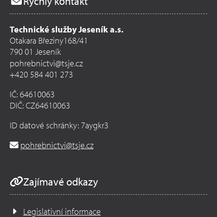
Rychlý kontakt
Technické služby Jeseník a.s.
Otakara Březiny168/41
790 01 Jeseník
pohrebnictvi@tsje.cz
+420 584 401 273
IČ: 64610063
DIČ: CZ64610063
ID datové schránky: 7aygkr3
pohrebnictvi@tsje.cz
Zajímavé odkazy
Legislativní informace