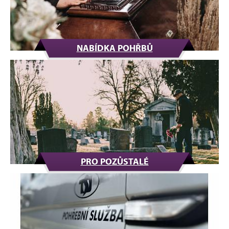
NABÍDKA POHŘBŮ
PRO POZŮSTALÉ