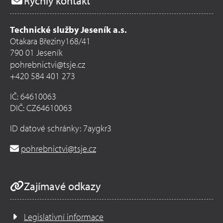
Rychlý kontakt
Technické služby Jeseník a.s.
Otakara Březiny168/41
790 01 Jeseník
pohrebnictvi@tsje.cz
+420 584 401 273
IČ: 64610063
DIČ: CZ64610063
ID datové schránky: 7aygkr3
pohrebnictvi@tsje.cz
Zajímavé odkazy
Legislativní informace