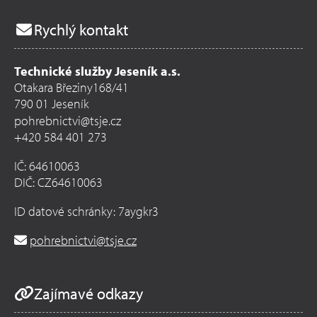
Rychlý kontakt
Technické služby Jeseník a.s.
Otakara Březiny168/41
790 01 Jeseník
pohrebnictvi@tsje.cz
+420 584 401 273
IČ: 64610063
DIČ: CZ64610063
ID datové schránky: 7aygkr3
pohrebnictvi@tsje.cz
Zajímavé odkazy